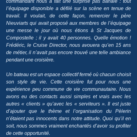
commandant nous a fait une surprise pas banale : tout
l’équipage disponible a défilé sur la scène en tenue de
travail. Il voulait, de cette façon, remercier le père
Nieuviarts qui avait
proposé aux membres de l’équipage
une messe le jour où nous étions à St Jacques de
Compostelle ; il y avait 40 personnes.
Quelle
émotion !
Frédéric,
le
Cruise Director
,
nous avouera qu’en 15 ans
de métier, il n’avait pas encore trouvé une telle ambiance
pendant une croisière.
Un bateau est un espace collectif fermé où chacun choisit
son style de vie.
Cette croisière fut
pour nous
une
expérience peu commune de vie communautaire.
Nous
avons eu des contacts aussi simples et vrais avec les
autres
« clients »
qu’avec les
« serviteurs ».
Il est juste
d’ajouter que le thème et l’organisation du
Pèlerin
n’étaient pas innocents dans notre attitude
.
Quoi qu’il en
soit, n
ous sommes
vraiment
enchantés d’avoir su profiter
de cette opportunité.