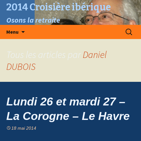
2014 Croisière ibérique
Osons la retraite
Aller
Recherc
Menu
au
contenu
Tous les articles par
Daniel
DUBOIS
Lundi 26 et mardi 27 –
La Corogne – Le Havre
18 mai 2014