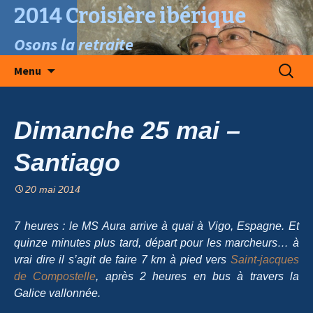
2014 Croisière ibérique
Osons la retraite
Aller
Recherc
Menu
au
contenu
Dimanche 25 mai –
Santiago
20 mai 2014
7 heures : le MS Aura arrive à quai à Vigo, Espagne. Et
quinze minutes plus tard, départ pour les marcheurs… à
vrai dire il s’agit de faire 7 km à pied vers
Saint-jacques
de Compostelle
, après 2 heures en bus à travers la
Galice vallonnée.