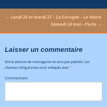
←
Lundi 26 et mardi 27 – La Corogne – Le Havre
Samedi 24 mai – Porto
→
Navigation
des
Laisser un commentaire
articles
Votre adresse de messagerie ne sera pas publiée.
Les
champs obligatoires sont indiqués avec
*
Commentaire