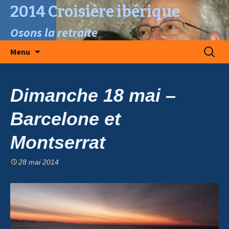
2014 Croisière ibérique
Osons la retraite
Aller
Recherc
Menu
au
contenu
Dimanche 18 mai –
Barcelone et
Montserrat
28 mai 2014