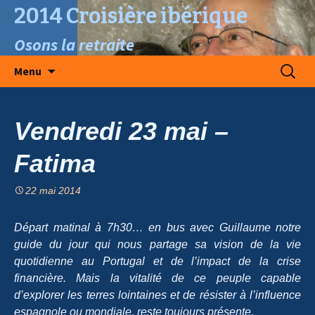
2014 Croisière ibérique
Osons la retraite
Aller
Recherc
Menu
au
contenu
Vendredi 23 mai –
Fatima
22 mai 2014
Départ matinal à 7h30… en bus avec Guillaume notre
guide du jour qui nous partage sa vision de la vie
quotidienne au Portugal et de l’impact de la crise
financière. Mais la vitalité de ce peuple capable
d’explorer les terres lointaines et de résister à l’influence
espagnole ou mondiale, reste toujours présente.